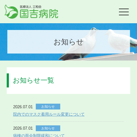
toggle
navigat
お知らせ
お知らせ一覧
2026.07.01
お知らせ
院内でのマスク着用ルール変更について
2026.07.01
お知らせ
病棟の面会制限緩和について