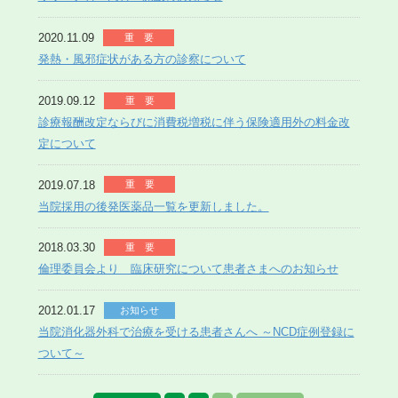
2020.11.09
重 要
発熱・風邪症状がある方の診察について
2019.09.12
重 要
診療報酬改定ならびに消費税増税に伴う保険適用外の料金改
定について
2019.07.18
重 要
当院採用の後発医薬品一覧を更新しました。
2018.03.30
重 要
倫理委員会より 臨床研究について患者さまへのお知らせ
2012.01.17
お知らせ
当院消化器外科で治療を受ける患者さんへ ～NCD症例登録に
ついて～