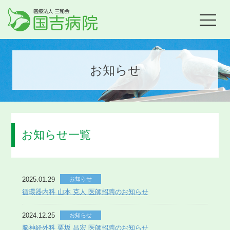
toggle
navigat
お知らせ
お知らせ一覧
2025.01.29
お知らせ
循環器内科 山本 克人 医師招聘のお知らせ
2024.12.25
お知らせ
脳神経外科 栗坂 昌宏 医師招聘のお知らせ