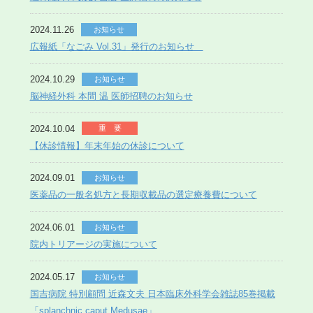
2024.11.26
お知らせ
広報紙「なごみ Vol.31」発行のお知らせ
2024.10.29
お知らせ
脳神経外科 本間 温 医師招聘のお知らせ
2024.10.04
重 要
【休診情報】年末年始の休診について
2024.09.01
お知らせ
医薬品の一般名処方と長期収載品の選定療養費について
2024.06.01
お知らせ
院内トリアージの実施について
2024.05.17
お知らせ
国吉病院 特別顧問 近森文夫 日本臨床外科学会雑誌85巻掲載
「splanchnic caput Medusae」